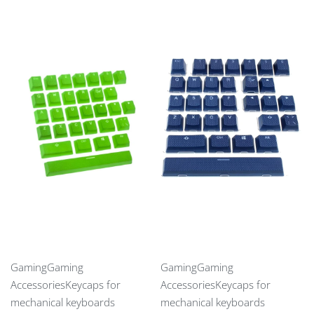
Gaming
Gaming
Gaming
Gaming
Accessories
Keycaps for
Accessories
Keycaps for
mechanical keyboards
mechanical keyboards