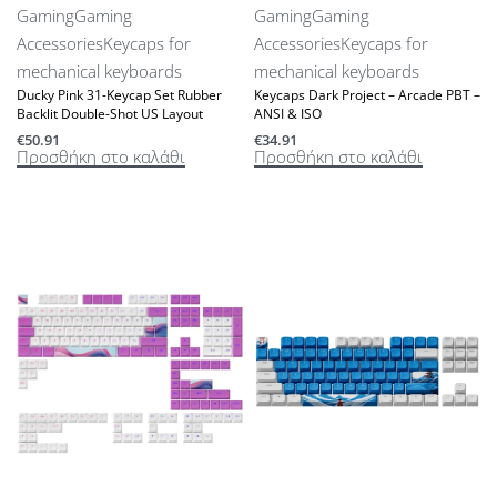
Gaming
Gaming
Gaming
Gaming
Accessories
Keycaps for
Accessories
Keycaps for
mechanical keyboards
mechanical keyboards
Ducky Pink 31-Keycap Set Rubber
Keycaps Dark Project – Arcade PBT –
Backlit Double-Shot US Layout
ANSI & ISO
€
50.91
€
34.91
Προσθήκη στο καλάθι
Προσθήκη στο καλάθι