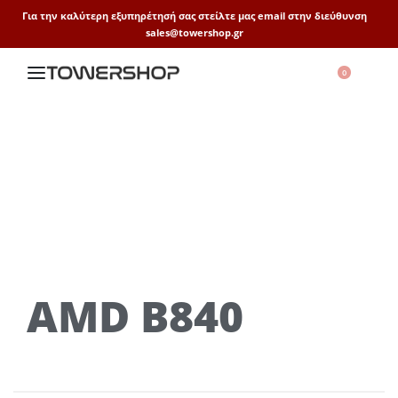
Για την καλύτερη εξυπηρέτησή σας στείλτε μας email στην διεύθυνση
sales@towershop.gr
0
AMD B840