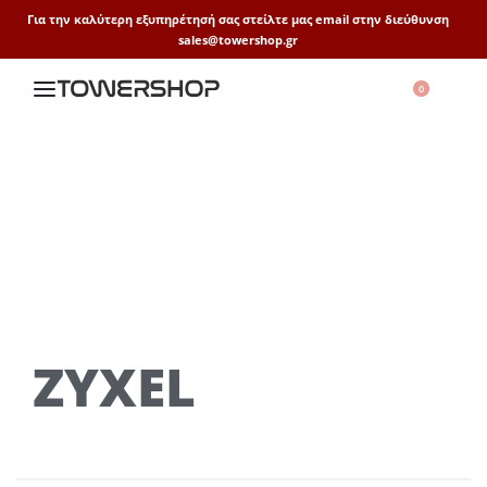
Για την καλύτερη εξυπηρέτησή σας στείλτε μας email στην διεύθυνση
sales@towershop.gr
0
ZYXEL