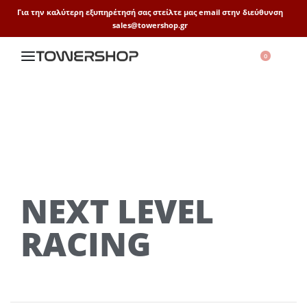
Για την καλύτερη εξυπηρέτησή σας στείλτε μας email στην διεύθυνση
sales@towershop.gr
0
NEXT LEVEL
RACING