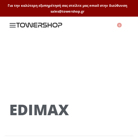
Για την καλύτερη εξυπηρέτησή σας στείλτε μας email στην διεύθυνση
sales@towershop.gr
0
EDIMAX