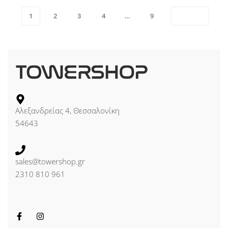
1
2
3
4
…
9
Αλεξανδρείας 4, Θεσσαλονίκη
54643
sales@towershop.gr
2310 810 961