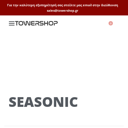
Για την καλύτερη εξυπηρέτησή σας στείλτε μας email στην διεύθυνση
sales@towershop.gr
0
SEASONIC