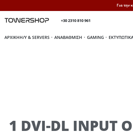
Για την 
+30 2310 810 961
ΑΡΧΙΚΉ
H/Y & SERVERS
ΑΝΑΒΆΘΜΙΣΗ
GAMING
ΕΚΤΥΠΩΤΙΚ
1 DVI-DL INPUT O