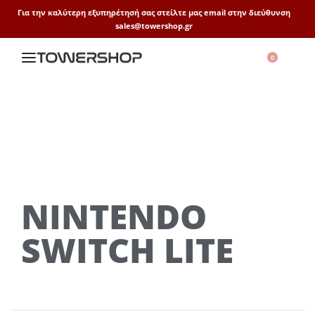
Για την καλύτερη εξυπηρέτησή σας στείλτε μας email στην διεύθυνση
sales@towershop.gr
0
NINTENDO
SWITCH LITE