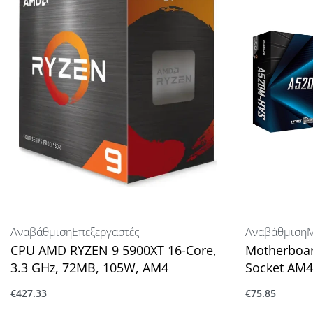
Αναβάθμιση
Επεξεργαστές
Αναβάθμιση
Μ
CPU AMD RYZEN 9 5900XT 16-Core,
Motherboa
3.3 GHz, 72MB, 105W, AM4
Socket AM4
€
427.33
€
75.85
Προσθήκη στο καλάθι
Προσθήκη στ