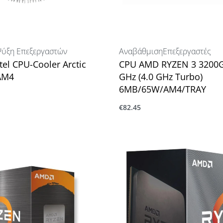
ύξη Επεξεργαστών
Αναβάθμιση
Επεξεργαστές
el CPU-Cooler Arctic
CPU AMD RYZEN 3 3200G 
 AM4
GHz (4.0 GHz Turbo)
6MB/65W/AM4/TRAY
ο καλάθι
€
82.45
Προσθήκη στο καλάθι