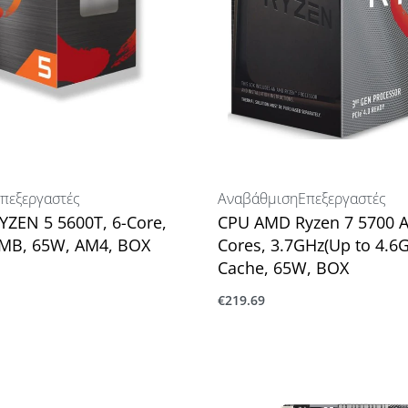
πεξεργαστές
Αναβάθμιση
Επεξεργαστές
ZEN 5 5600T, 6-Core,
CPU AMD Ryzen 7 5700 A
5MB, 65W, AM4, BOX
Cores, 3.7GHz(Up to 4.6
Cache, 65W, BOX
ο καλάθι
€
219.69
Προσθήκη στο καλάθι