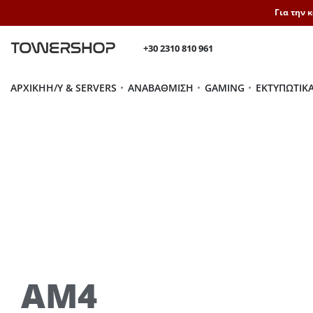
Για την 
+30 2310 810 961
ΑΡΧΙΚΉ
H/Y & SERVERS
ΑΝΑΒΆΘΜΙΣΗ
GAMING
ΕΚΤΥΠΩΤΙΚ
AM4