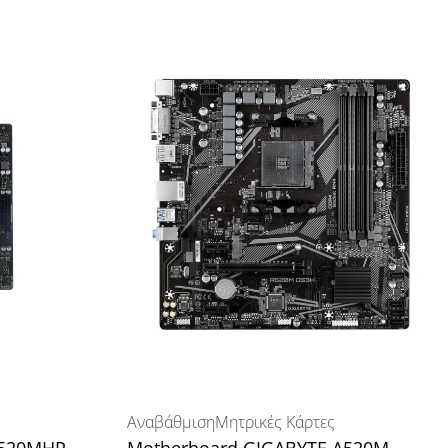
Αναβάθμιση
Μητρικές Κάρτες
A520MHP
Motherboard GIGABYTE A520M-