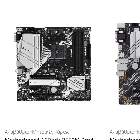
Αναβάθμιση
Μητρικές Κάρτες
Αναβάθμιση
Μ
Motherboard ASRock B550M Pro4,
Motherboa