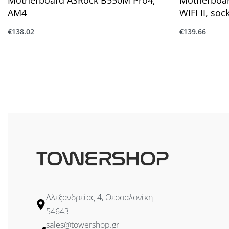
AM4
WIFI II, so
€
138.02
€
139.66
Προσθήκη στο καλάθι
Προσθήκη στ
Αλεξανδρείας 4, Θεσσαλονίκη
54643
sales@towershop.gr