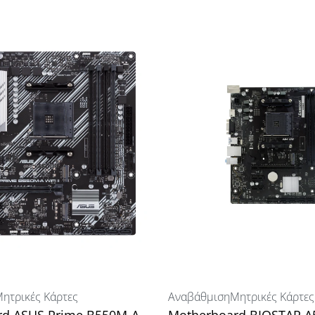
ητρικές Κάρτες
Αναβάθμιση
Μητρικές Κάρτες
rd ASUS Prime B550M-A
Motherboard BIOSTAR 