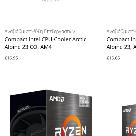
Αναβάθμιση
Ψύξη Επεξεργαστών
Αναβάθμιση
Ψ
Compact Intel CPU-Cooler Arctic
Compact Int
Alpine 23 CO, AM4
Alpine 23,
€
16.95
€
15.65
Προσθήκη στο καλάθι
Προσθήκη στ