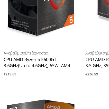
Αναβάθμιση
Επεξεργαστές
Αναβάθμιση
Ε
CPU AMD Ryzen 5 5600GT,
CPU AMD RY
3.6GHz(Up to 4.6GHz), 65W, AM4
3.5 GHz, 3
€
219.69
€
236.59
Προσθήκη στο καλάθι
Προσθήκη στ