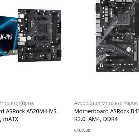
ητρικές Κάρτες
Αναβάθμιση
Μητρικές Κάρτες
rd ASRock A520M-HVS,
Motherboard ASRock B4
, mATX
R2.0, AM4, DDR4
€
107.30
ο καλάθι
Προσθήκη στο καλάθι