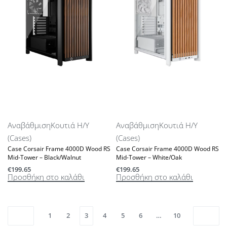
Αναβάθμιση
Κουτιά Η/Υ
Αναβάθμιση
Κουτιά Η/Υ
(Cases)
(Cases)
Case Corsair Frame 4000D Wood RS
Case Corsair Frame 4000D Wood RS
Mid-Tower – Black/Walnut
Mid-Tower – White/Oak
€
199.65
€
199.65
Προσθήκη στο καλάθι
Προσθήκη στο καλάθι
1
2
3
4
5
6
…
10