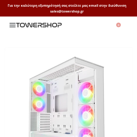
Για την καλύτερη εξυπηρέτησή σας στείλτε μας email στην διεύθυνση
sales@towershop.gr
0