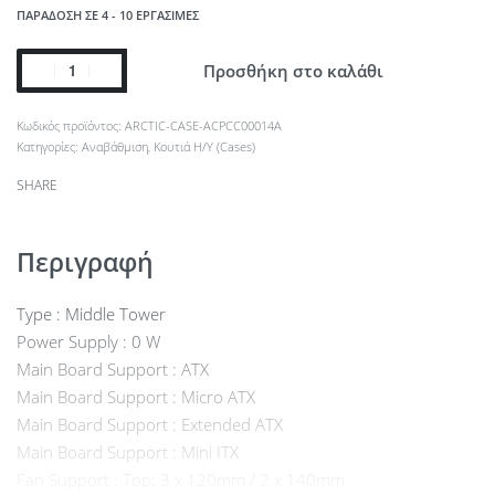
ΠΑΡΆΔΟΣΗ ΣΕ 4 - 10 ΕΡΓΆΣΙΜΕΣ
Προσθήκη στο καλάθι
ARCTIC-CASE-ACPCC00014A
Κατηγορίες:
Αναβάθμιση
,
Κουτιά Η/Υ (Cases)
SHARE
Περιγραφή
Type : Middle Tower
Power Supply : 0 W
Main Board Support : ATX
Main Board Support : Micro ATX
Main Board Support : Extended ATX
Main Board Support : Mini ITX
Fan Support : Top: 3 x 120mm / 2 x 140mm