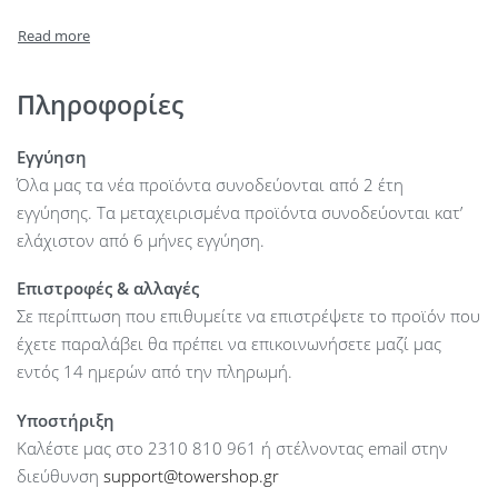
Fan Support : Rear: 2 x 120 mm
Fan Support : Side: 3 x 120 / 140 mm
Included fans : 5
Radiator Compatibility : Top: 240/280/360/420mm
Πληροφορίες
Radiator Compatibility : Side: 240/280/360/420mm
Maximum CPU Cooler Height : up to 170 mm
Εγγύηση
Maximum GPU Length : up to 480 mm
Όλα μας τα νέα προϊόντα συνοδεύονται από 2 έτη
Maximum PSU Length : up to 300 mm
εγγύησης. Τα μεταχειρισμένα προϊόντα συνοδεύονται κατ’
Drive bays accessible : 2 x 3.5”
ελάχιστον από 6 μήνες εγγύηση.
Drive bays accessible : 5 x 2.5″
Επιστροφές & αλλαγές
Expansion Slots : 7
Σε περίπτωση που επιθυμείτε να επιστρέψετε το προϊόν που
Dimensions (mm) : 592 x 231 x 529 mm
έχετε παραλάβει θα πρέπει να επικοινωνήσετε μαζί μας
Ports : 1 x HD Audio
εντός 14 ημερών από την πληρωμή.
Ports : 1 x USB-C
Ports : 2 x USB-A 3.2 Gen1
Υποστήριξη
Colour : White
Καλέστε μας στο 2310 810 961 ή στέλνοντας email στην
διεύθυνση
support@towershop.gr