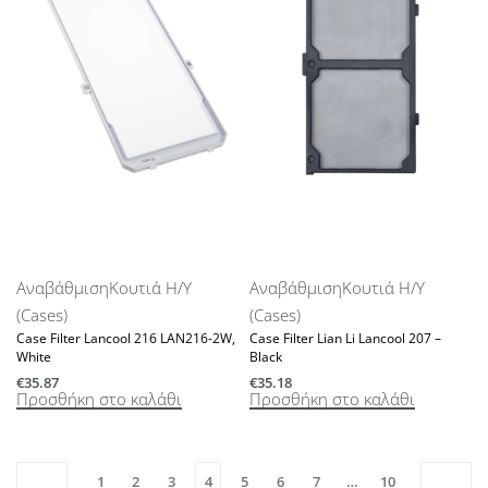
Αναβάθμιση
Κουτιά Η/Υ
Αναβάθμιση
Κουτιά Η/Υ
(Cases)
(Cases)
Case Filter Lancool 216 LAN216-2W,
Case Filter Lian Li Lancool 207 –
White
Black
€
35.87
€
35.18
Προσθήκη στο καλάθι
Προσθήκη στο καλάθι
1
2
3
4
5
6
7
…
10