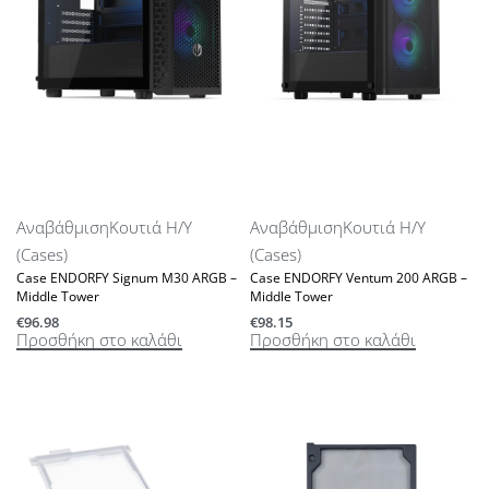
Αναβάθμιση
Κουτιά Η/Υ
Αναβάθμιση
Κουτιά Η/Υ
(Cases)
(Cases)
Case ENDORFY Signum M30 ARGB –
Case ENDORFY Ventum 200 ARGB –
Middle Tower
Middle Tower
€
96.98
€
98.15
Προσθήκη στο καλάθι
Προσθήκη στο καλάθι