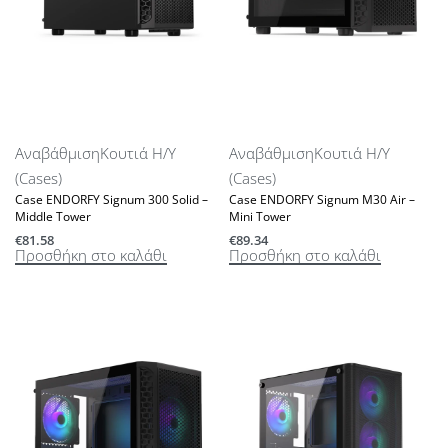
Αναβάθμιση
Κουτιά Η/Υ
Αναβάθμιση
Κουτιά Η/Υ
(Cases)
(Cases)
Case ENDORFY Signum 300 Solid –
Case ENDORFY Signum M30 Air –
Middle Tower
Mini Tower
€
81.58
€
89.34
Προσθήκη στο καλάθι
Προσθήκη στο καλάθι