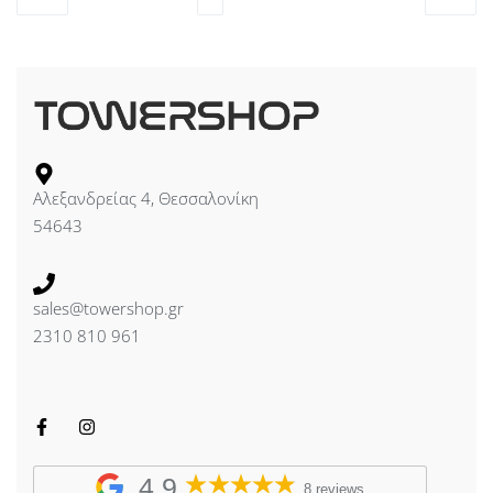
Αλεξανδρείας 4, Θεσσαλονίκη
54643
sales@towershop.gr
2310 810 961
4,9
8 reviews