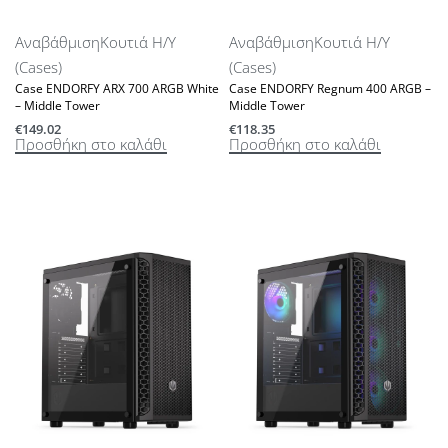
Αναβάθμιση
Κουτιά Η/Υ
Αναβάθμιση
Κουτιά Η/Υ
(Cases)
(Cases)
Case ENDORFY ARX 700 ARGB White
Case ENDORFY Regnum 400 ARGB –
– Middle Tower
Middle Tower
€
149.02
€
118.35
Προσθήκη στο καλάθι
Προσθήκη στο καλάθι