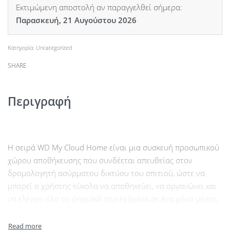
Εκτιμώμενη αποστολή αν παραγγελθεί σήμερα:
Παρασκευή, 21 Αυγούστου 2026
Κατηγορία:
Uncategorized
SHARE
Περιγραφή
Η σειρά WD Μy Cloud Home είναι μια συσκευή προσωπικού
χώρου αποθήκευσης που συνδέεται απευθείας στον
δρομολογητή ασύρματου δικτύου του σπιτιού, ώστε να
μπορεί ο χρήστης εύκολα να αποθηκεύει, να οργανώνει και
να ελέγχει όλο το ψηφιακό περιεχόμενο σε ένα μόνο μέρος,
καθώς και να έχει πρόσβαση σε αυτό από οπουδήποτε. Δίνει
τη δυνατότητα αυτόματης δημιουργίας αντιγράφων