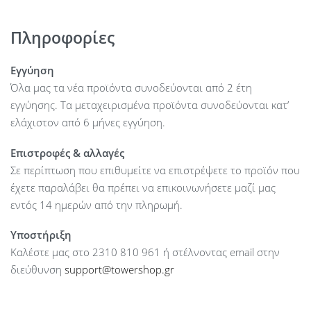
ασφαλείας, προστασία των δεδομένων με κωδικό
πρόσβασης και συγχρονισμό δεδομένων με τον επιτραπέζιο
Πληροφορίες
υπολογιστή.
Εγγύηση
Όλα μας τα νέα προϊόντα συνοδεύονται από 2 έτη
εγγύησης. Τα μεταχειρισμένα προϊόντα συνοδεύονται κατ’
ελάχιστον από 6 μήνες εγγύηση.
Επιστροφές & αλλαγές
Σε περίπτωση που επιθυμείτε να επιστρέψετε το προϊόν που
έχετε παραλάβει θα πρέπει να επικοινωνήσετε μαζί μας
εντός 14 ημερών από την πληρωμή.
Υποστήριξη
Καλέστε μας στο 2310 810 961 ή στέλνοντας email στην
διεύθυνση
support@towershop.gr