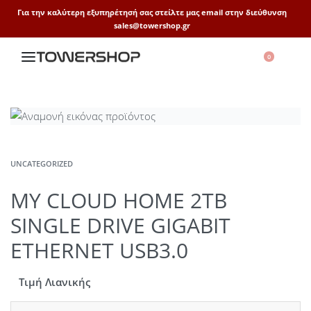
Για την καλύτερη εξυπηρέτησή σας στείλτε μας email στην διεύθυνση
sales@towershop.gr
0
UNCATEGORIZED
MY CLOUD HOME 2TB
SINGLE DRIVE GIGABIT
ETHERNET USB3.0
Τιμή Λιανικής