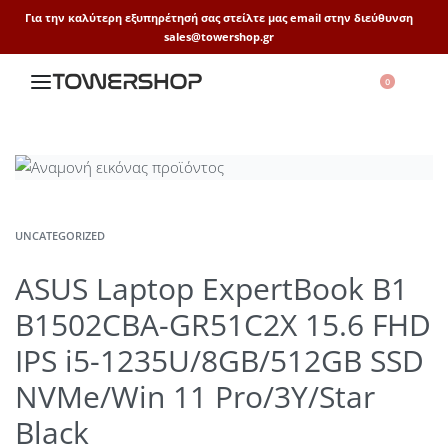
Για την καλύτερη εξυπηρέτησή σας στείλτε μας email στην διεύθυνση
sales@towershop.gr
0
UNCATEGORIZED
ASUS Laptop ExpertBook B1
B1502CBA-GR51C2X 15.6 FHD
IPS i5-1235U/8GB/512GB SSD
NVMe/Win 11 Pro/3Y/Star
Black