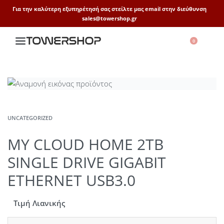
Για την καλύτερη εξυπηρέτησή σας στείλτε μας email στην διεύθυνση
sales@towershop.gr
0
UNCATEGORIZED
MY CLOUD HOME 2TB
SINGLE DRIVE GIGABIT
ETHERNET USB3.0
Τιμή Λιανικής