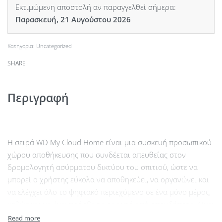
Εκτιμώμενη αποστολή αν παραγγελθεί σήμερα:
Παρασκευή, 21 Αυγούστου 2026
Κατηγορία:
Uncategorized
SHARE
Περιγραφή
Η σειρά WD Μy Cloud Home είναι μια συσκευή προσωπικού
χώρου αποθήκευσης που συνδέεται απευθείας στον
δρομολογητή ασύρματου δικτύου του σπιτιού, ώστε να
μπορεί ο χρήστης εύκολα να αποθηκεύει, να οργανώνει και
να ελέγχει όλο το ψηφιακό περιεχόμενο σε ένα μόνο μέρος,
καθώς και να έχει πρόσβαση σε αυτό από οπουδήποτε. Δίνει
τη δυνατότητα αυτόματης δημιουργίας αντιγράφων