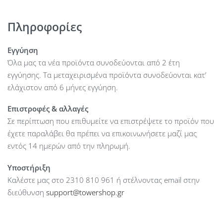
ασφαλείας, προστασία των δεδομένων με κωδικό
πρόσβασης και συγχρονισμό δεδομένων με τον επιτραπέζιο
Πληροφορίες
υπολογιστή.
Εγγύηση
Όλα μας τα νέα προϊόντα συνοδεύονται από 2 έτη
εγγύησης. Τα μεταχειρισμένα προϊόντα συνοδεύονται κατ’
ελάχιστον από 6 μήνες εγγύηση.
Επιστροφές & αλλαγές
Σε περίπτωση που επιθυμείτε να επιστρέψετε το προϊόν που
έχετε παραλάβει θα πρέπει να επικοινωνήσετε μαζί μας
εντός 14 ημερών από την πληρωμή.
Υποστήριξη
Καλέστε μας στο 2310 810 961 ή στέλνοντας email στην
διεύθυνση
support@towershop.gr