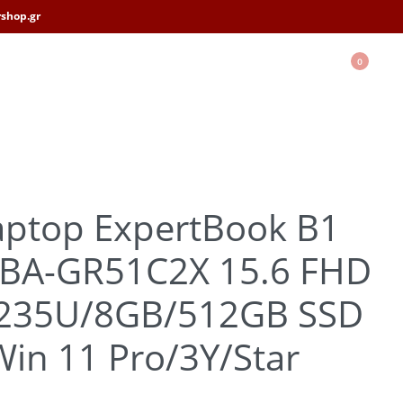
shop.gr
0
aptop ExpertBook B1
BA-GR51C2X 15.6 FHD
-1235U/8GB/512GB SSD
in 11 Pro/3Y/Star