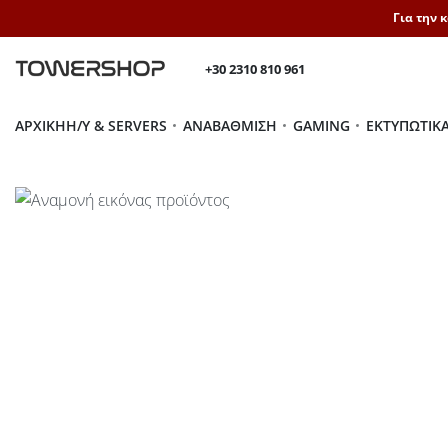
Για την 
+30 2310 810 961
ΑΡΧΙΚΉ
H/Y & SERVERS
ΑΝΑΒΆΘΜΙΣΗ
GAMING
ΕΚΤΥΠΩΤΙΚ