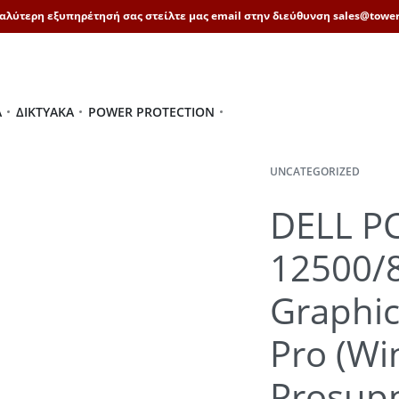
καλύτερη εξυπηρέτησή σας στείλτε μας email στην διεύθυνση sales@tower
Ά
ΔΙΚΤΥΑΚΆ
POWER PROTECTION
UNCATEGORIZED
DELL PC
12500/
Graphi
Pro (Wi
Prosup