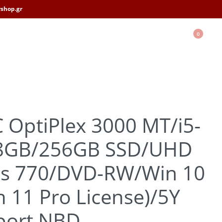
shop.gr
0
 OptiPlex 3000 MT/i5-
8GB/256GB SSD/UHD
cs 770/DVD-RW/Win 10
n 11 Pro License)/5Y
port NBD