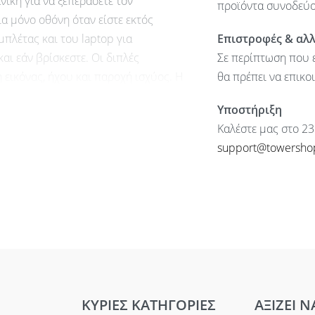
νική για να ξεπεράσετε τον
προϊόντα συνοδεύον
α μόνο οθόνη όταν είστε εκτός
μπλέτας και του laptop για
Επιστροφές & αλ
ι εάν βρίσκεστε. Οι διπλές
Σε περίπτωση που ε
 εικόνας, ήχου και παροχή ισχύος. Η
θα πρέπει να επικο
 μεγαλύτερη εργονομία.
Υποστήριξη
Καλέστε μας στο 23
support@towersho
ΚΥΡΙΕΣ ΚΑΤΗΓΟΡΙΕΣ
ΑΞΙΖΕΙ Ν