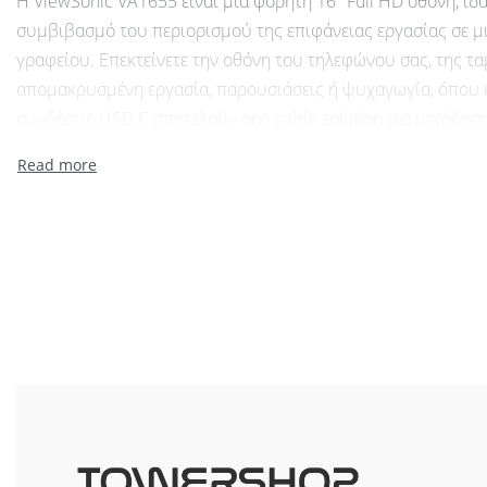
Η ViewSonic VA1655 είναι μια φορητή 16" Full HD οθόνη, ιδα
συμβιβασμό του περιορισμού της επιφάνειας εργασίας σε μι
γραφείου. Επεκτείνετε την οθόνη του τηλεφώνου σας, της τα
απομακρυσμένη εργασία, παρουσιάσεις ή ψυχαγωγία, όπου κα
συνδέσεις USB-C αποτελούν one cable solution για μετάδοση
ευέλικτη βάση στήριξης και η λειτουργία pivot προσφέρουν