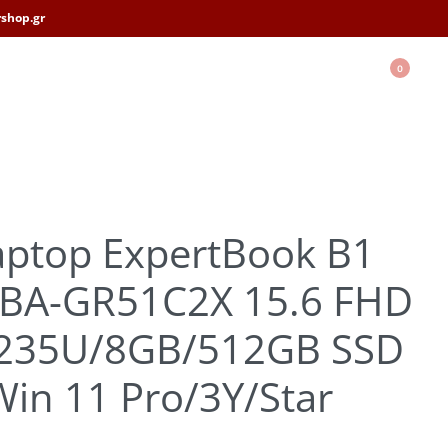
shop.gr
0
aptop ExpertBook B1
BA-GR51C2X 15.6 FHD
-1235U/8GB/512GB SSD
in 11 Pro/3Y/Star