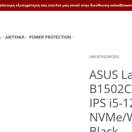
καλύτερη εξυπηρέτησή σας στείλτε μας email στην διεύθυνση sales@tower
Ά
ΔΙΚΤΥΑΚΆ
POWER PROTECTION
UNCATEGORIZED
ASUS L
B1502C
IPS i5
NVMe/W
Black