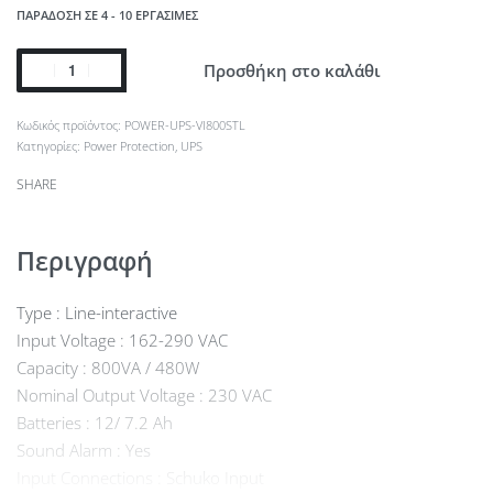
ΠΑΡΆΔΟΣΗ ΣΕ 4 - 10 ΕΡΓΆΣΙΜΕΣ
Προσθήκη στο καλάθι
POWER-UPS-VI800STL
Κατηγορίες:
Power Protection
,
UPS
SHARE
Περιγραφή
Type : Line-interactive
Input Voltage : 162-290 VAC
Capacity : 800VA / 480W
Nominal Output Voltage : 230 VAC
Batteries : 12/ 7.2 Ah
Sound Alarm : Yes
Input Connections : Schuko Input