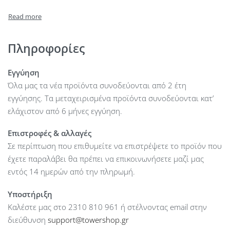
Output Connections : 2 x CEE 7/3 (Type F) Outlet
Front Panel : LCD
Waveform : Simulated Sine Wave
Number of batteries : 1
Πληροφορίες
External Battery Connection : No optional battery pack
Communication : USB
Εγγύηση
Recharge Time : 8h to 90%
Όλα μας τα νέα προϊόντα συνοδεύονται από 2 έτη
Backup Time : Half Load Backup Time 5min
εγγύησης. Τα μεταχειρισμένα προϊόντα συνοδεύονται κατ’
Frequency Range(Output) : ±1Hz (battery mode)
ελάχιστον από 6 μήνες εγγύηση.
Alarm : Yes
Επιστροφές & αλλαγές
Dimension : 96 x 138 x 286 mm
Σε περίπτωση που επιθυμείτε να επιστρέψετε το προϊόν που
έχετε παραλάβει θα πρέπει να επικοινωνήσετε μαζί μας
εντός 14 ημερών από την πληρωμή.
Υποστήριξη
Καλέστε μας στο 2310 810 961 ή στέλνοντας email στην
διεύθυνση
support@towershop.gr