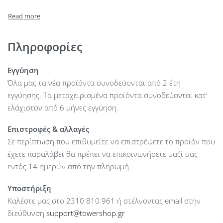
Input Connections : Schuko Input
Output Connections : 2x Schuko Outlet
Front Panel : no LCD
Waveform : Simulated Sine Wave
Πληροφορίες
Number of batteries : 1
External Battery Connection : No optional battery pack
Εγγύηση
Communication : USB
Όλα μας τα νέα προϊόντα συνοδεύονται από 2 έτη
Recharge Time : 6h to 90%
εγγύησης. Τα μεταχειρισμένα προϊόντα συνοδεύονται κατ’
Noise Level : < 40dB Backup Time : Full Load Backup Time -
ελάχιστον από 6 μήνες εγγύηση.
0,1 min; Half Load Backup Time - 6 min Frequency
Επιστροφές & αλλαγές
Range(Output) : ±1Hz (battery mode) Alarm : Yes Dimension :
Σε περίπτωση που επιθυμείτε να επιστρέψετε το προϊόν που
279 x 100x 143 mm
έχετε παραλάβει θα πρέπει να επικοινωνήσετε μαζί μας
εντός 14 ημερών από την πληρωμή.
Υποστήριξη
Καλέστε μας στο 2310 810 961 ή στέλνοντας email στην
διεύθυνση
support@towershop.gr