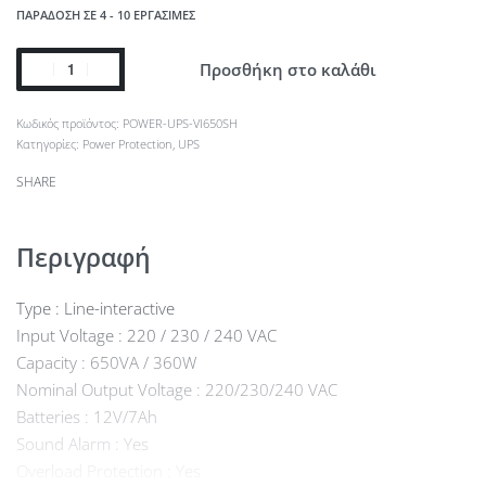
ΠΑΡΆΔΟΣΗ ΣΕ 4 - 10 ΕΡΓΆΣΙΜΕΣ
Προσθήκη στο καλάθι
POWER-UPS-VI650SH
Κατηγορίες:
Power Protection
,
UPS
SHARE
Περιγραφή
Type : Line-interactive
Input Voltage : 220 / 230 / 240 VAC
Capacity : 650VA / 360W
Nominal Output Voltage : 220/230/240 VAC
Batteries : 12V/7Ah
Sound Alarm : Yes
Overload Protection : Yes