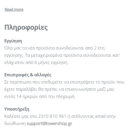
Input Connections : C14
Output Connections : 2x Schuko Outlet, 2x IEC C13 Outlet
Front Panel : LCD
Waveform : Simulated Sine Wave
Πληροφορίες
Number of batteries : 2
External Battery Connection : No optional battery pack
Εγγύηση
Communication : USB
Όλα μας τα νέα προϊόντα συνοδεύονται από 2 έτη
Recharge Time : 4h to 90%
εγγύησης. Τα μεταχειρισμένα προϊόντα συνοδεύονται κατ’
Noise Level : < 40dB Backup Time : Full Load Backup Time - 1
ελάχιστον από 6 μήνες εγγύηση.
min;Half Load Backup Time - 6.5 min Frequency
Επιστροφές & αλλαγές
Range(Output) : ±1Hz (battery mode) Alarm : Yes Dimension :
Σε περίπτωση που επιθυμείτε να επιστρέψετε το προϊόν που
397 x 146 x 205 mm
έχετε παραλάβει θα πρέπει να επικοινωνήσετε μαζί μας
εντός 14 ημερών από την πληρωμή.
Υποστήριξη
Καλέστε μας στο 2310 810 961 ή στέλνοντας email στην
διεύθυνση
support@towershop.gr