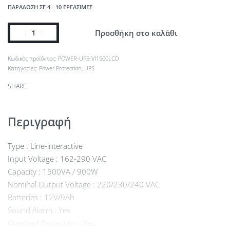
ΠΑΡΆΔΟΣΗ ΣΕ 4 - 10 ΕΡΓΆΣΙΜΕΣ
Προσθήκη στο καλάθι
POWER-UPS-VI1500LCD
Κατηγορίες:
Power Protection
,
UPS
SHARE
Περιγραφή
Type : Line-interactive
Input Voltage : 162-290 VAC
Capacity : 1500VA / 900W
Nominal Output Voltage : 220/230/240 VAC
Batteries : 12V/9Ah
Sound Alarm : Yes
Overload Protection : Yes