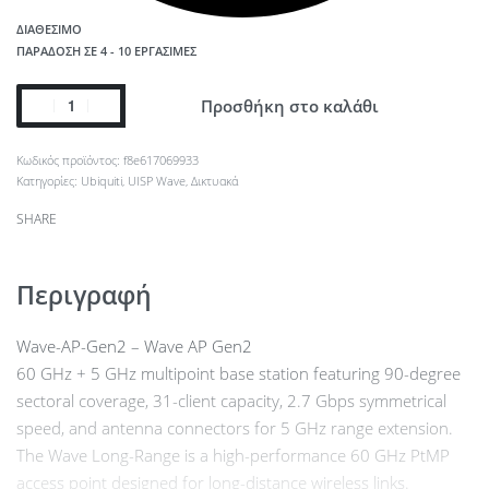
ΔΙΑΘΈΣΙΜΟ
ΠΑΡΆΔΟΣΗ ΣΕ 4 - 10 ΕΡΓΆΣΙΜΕΣ
Προσθήκη στο καλάθι
f8e617069933
Κατηγορίες:
Ubiquiti
,
UISP Wave
,
Δικτυακά
SHARE
Περιγραφή
Wave-AP-Gen2 – Wave AP Gen2
60 GHz + 5 GHz multipoint base station featuring 90-degree
sectoral coverage, 31-client capacity, 2.7 Gbps symmetrical
speed, and antenna connectors for 5 GHz range extension.
The Wave Long-Range is a high-performance 60 GHz PtMP
access point designed for long-distance wireless links.