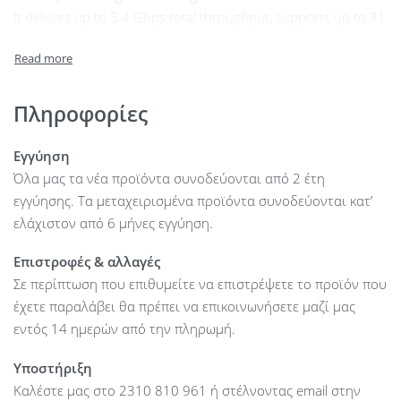
It delivers up to 5.4 Gbps total throughput, supports up to 31
clients, and features dual-band backup with WiFi 6.
Engineered for outdoor durability, it offers IPX6
weatherproofing, integrated GPS, and a range of advanced
tools via UISP.
Πληροφορίες
Ideal for ISPs and enterprise wireless backhaul deployments.
Εγγύηση
Dimensions : 158.3 x 286.8 x 100.2 mm
Όλα μας τα νέα προϊόντα συνοδεύονται από 2 έτη
Weight : 1.5 kg
εγγύησης. Τα μεταχειρισμένα προϊόντα συνοδεύονται κατ’
Enclosure material : UV stabilized polycarbonate, aluminum
ελάχιστον από 6 μήνες εγγύηση.
alloy
Pole mount diameter : 25.4 to 60 mm
Επιστροφές & αλλαγές
Wind loading : 109.8 N at 200 km/h
Σε περίπτωση που επιθυμείτε να επιστρέψετε το προϊόν που
Weatherproofing : IPX6
έχετε παραλάβει θα πρέπει να επικοινωνήσετε μαζί μας
Processor : Quad-core ARM® Cortex®-A53 at 1.4 GHz
εντός 14 ημερών από την πληρωμή.
Memory : DDR3L 512 MB
Υποστήριξη
Networking interface : (1) 2.5 GbE RJ45 port (1) 10G SFP+
Καλέστε μας στο 2310 810 961 ή στέλνοντας email στην
port