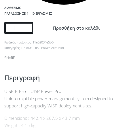
ΔΙΑΘΈΣΙΜΟ
ΠΑΡΆΔΟΣΗ ΣΕ 4 - 10 ΕΡΓΆΣΙΜΕΣ
Προσθήκη στο καλάθι
11e02034e5b5
Κατηγορίες:
Ubiquiti
,
UISP Power
,
Δικτυακά
SHARE
Περιγραφή
UISP-P-Pro – UISP Power Pro
Uninterruptible power management system designed to
support high-capacity WISP deployment sites.
Dimensions : 442.4 x 267.5 x 43.7 mm
Weight : 4.16 kg