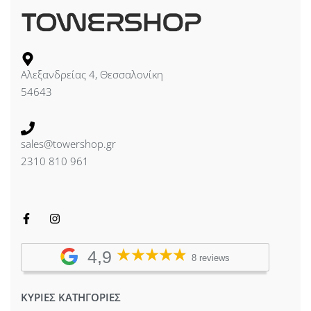
(WPA/WPA2, TKIP/AES)
BSSID : Up to Four per Radio
Mounting : Ceiling/Pole/Tabletop/Wall
Operating Temperature : -30 to 70°C (-22 to 158° F)
Αλεξανδρείας 4, Θεσσαλονίκη
Operating Humidity : 5 to 95% Noncondensing
54643
Certifications : CE, FCC, IC
sales@towershop.gr
2310 810 961
4,9
8 reviews
ΚΥΡΙΕΣ ΚΑΤΗΓΟΡΙΕΣ