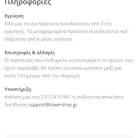
Πληροφορίες
Scalable UniFi Network Controller Control all your devices with
the UniFi Dream Machine Pro.
Εγγύηση
Όλα μας τα νέα προϊόντα συνοδεύονται από 2 έτη
Dimensions : 48.50 x 159.49 mm
εγγύησης. Τα μεταχειρισμένα προϊόντα συνοδεύονται κατ’
Weight : 315 g
ελάχιστον από 6 μήνες εγγύηση.
Networking Interface : (1) 10/100/1000 Ethernet Port
Buttons : Reset
Επιστροφές & αλλαγές
LED : System/Status
Σε περίπτωση που επιθυμείτε να επιστρέψετε το προϊόν που
Power Method : 802.3af
έχετε παραλάβει θα πρέπει να επικοινωνήσετε μαζί μας
Power Supply : 802.3af 48V, 0.32A Gigabit PoE Adapter
εντός 14 ημερών από την πληρωμή.
Maximum Power Consumption : 10.5W
Υποστήριξη
Voltage range : 44 – 57VDC
Καλέστε μας στο 2310 810 961 ή στέλνοντας email στην
Operating Frequency : 2,4 GHz 5 GHz
διεύθυνση
support@towershop.gr
Maximum TX Power EIRP : 2.4 GHz: 23dBm 5 GHz: 26dBm
Throughput : 2.4 GHz: 300 Mbps 5 GHz: 1733 Mbps
Antenna Gain : 2.4GHz: 1.6dBi 5GHz: 4 dBi
Wi-Fi Standards : 802.11 a/b/g/n/ac/ac-wave2
Wireless Security : WEP, WPA-PSK, WPA-Enterprise