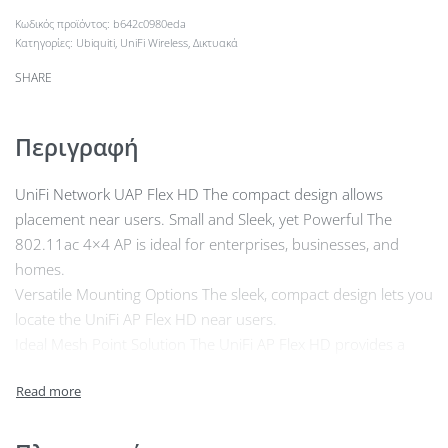
b642c0980eda
Κατηγορίες:
Ubiquiti
,
UniFi Wireless
,
Δικτυακά
SHARE
Περιγραφή
UniFi Network UAP Flex HD The compact design allows
placement near users. Small and Sleek, yet Powerful The
802.11ac 4×4 AP is ideal for enterprises, businesses, and
homes.
Versatile Mounting Options The sleek, compact design lets you
locate the UniFi AP Flex HD near users.
Ideal Mesh Point Solution The UniFi AP Flex HD provides a
4×4 MIMO mesh backhaul for double the speed of traditional
mesh solutions.
Seamless Network Integration The UniFi AP Flex HD can be
conveniently powered by a UniFi PoE switch.