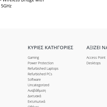
, 5GHz
ο καλάθι
 20/40/80/160)
 NSS1/2/3/4, HE 20/40/80/160)
S0 – MCS13 NSS1/2/3/4, EHT
ΚΥΡΙΕΣ ΚΑΤΗΓΟΡΙΕΣ
ΑΞΙΖΕΙ Ν
S1/2, EHT 20/40/80/160/240/320)
Gaming
Access Point
Power Protection
Desktops
Refurbished Laptops
Refurbished PCs
Software
Uncategorized
Αναβάθμιση
Δικτυακά
Εκτυπωτικά
Οθόνες