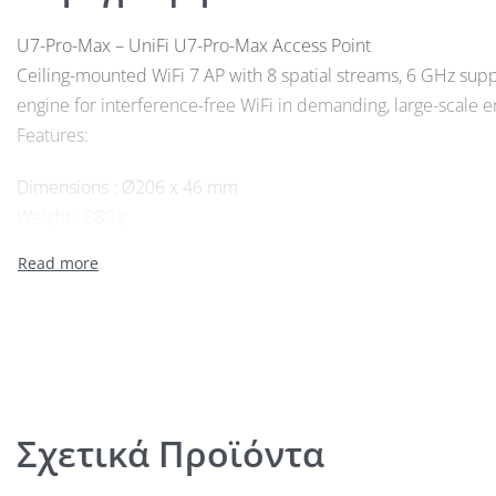
U7-Pro-Max – UniFi U7-Pro-Max Access Point
Ceiling-mounted WiFi 7 AP with 8 spatial streams, 6 GHz supp
engine for interference-free WiFi in demanding, large-scale 
Features:
Dimensions : Ø206 x 46 mm
Weight : 680 g
Enclosure material : Polycarbonate, aluminum
Mount material : Stainless steel (SUS304), galvanized steel (
Networking interface : (1) 1/2.5 GbE RJ45 port
Management interface : Ethernet
Power method : PoE+
Power supply : UniFi PoE switch
Supported voltage range : 44—57V DC
Σχετικά Προϊόντα
Max. power consumption : 25W
Max. TX power 2.4 GHz 5 GHz 6 GHz : 23 dBm 29 dBm 23 