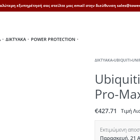
καλύτερη εξυπηρέτησή σας στείλτε μας email στην διεύθυνση sales@tower
Ά
ΔΙΚΤΥΑΚΆ
POWER PROTECTION
ΔΙΚΤΥΑΚΆ
›
UBIQUITI
›
UNI
Ubiquit
Pro-Max
€
427.71
Τιμή Λι
Εκτιμώμενη αποστ
Παρασκευή, 21 