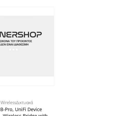
(DL/UL MU-MIMO) 2 x 2 (DL/UL MU-
 Gbps (BW240) 5.7 Gbps (BW320)
PA3/PPSK)
 Wireless
Δικτυακά
B-Pro, UniFi Device
– Wireless Bridge with