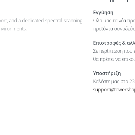
Εγγύηση
ort, and a dedicated spectral scanning
Όλα μας τα νέα προ
environments.
προϊόντα συνοδεύον
Επιστροφές & αλ
Σε περίπτωση που ε
θα πρέπει να επικο
Υποστήριξη
SGCC)
Καλέστε μας στο 23
support@towersho
dBm