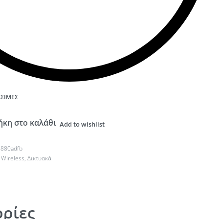
ΆΣΙΜΕΣ
κη στο καλάθι
Add to wishlist
880adfb
 Wireless
,
Δικτυακά
ρίες