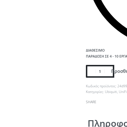
ΔΙΑΘΈΣΙΜΟ
ΠΑΡΆΔΟΣΗ ΣΕ 4 - 10 ΕΡΓ
Προσθή
24d99
Κατηγορίες:
Ubiquiti
,
UniFi
SHARE
Πληροφο