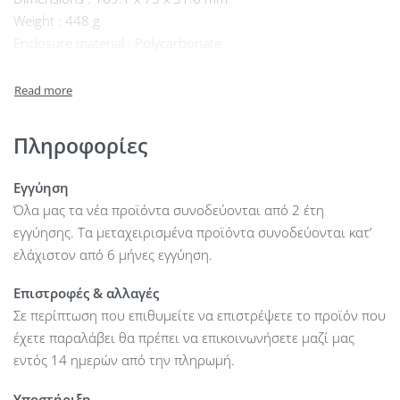
Weight : 448 g
Enclosure material : Polycarbonate
Input connector : IEC320 C14
Input voltage : 100—240V AC
Input frequency : 50—60Hz
Input current : 100V AC, 240V AC / full load ≤ 1.6A
Πληροφορίες
Output connector : PowerTransport connector
Output voltage : 27V DC
Εγγύηση
Output current : 4.44A
Όλα μας τα νέα προϊόντα συνοδεύονται από 2 έτη
Total output power : 120W
εγγύησης. Τα μεταχειρισμένα προϊόντα συνοδεύονται κατ’
ESD/EMP protection : Air: ± 10kV, contact: ± 6kV
ελάχιστον από 6 μήνες εγγύηση.
Ambient operating temperature : 0°C to 50°C
Ambient operating humidity : 10 to 95% noncondensing
Επιστροφές & αλλαγές
Certifications : CE, FCC, IC
Σε περίπτωση που επιθυμείτε να επιστρέψετε το προϊόν που
έχετε παραλάβει θα πρέπει να επικοινωνήσετε μαζί μας
εντός 14 ημερών από την πληρωμή.
Υποστήριξη