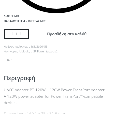
ΔΙΑΘΈΣΙΜΟ
ΠΑΡΆΔΟΣΗ ΣΕ 4 - 10 ΕΡΓΆΣΙΜΕΣ
Προσθήκη στο καλάθι
b1c5a3b26455
Κατηγορίες:
Ubiquiti
,
UISP Power
,
Δικτυακά
SHARE
Περιγραφή
UACC-Adapter-PT-120W – 120W Power TransPort Adapter
A 120W power adapter for Power TransPort™-compatible
devices.
Dimensions : 169.1 x 75 x 31.6 mm