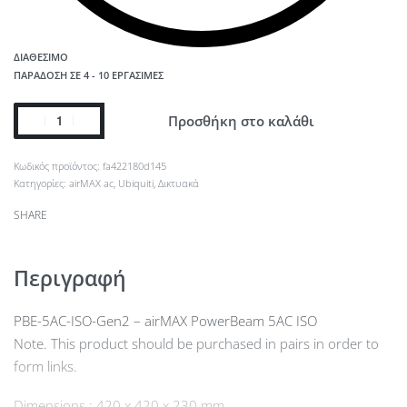
ΔΙΑΘΈΣΙΜΟ
ΠΑΡΆΔΟΣΗ ΣΕ 4 - 10 ΕΡΓΆΣΙΜΕΣ
Προσθήκη στο καλάθι
fa422180d145
Κατηγορίες:
airMAX ac
,
Ubiquiti
,
Δικτυακά
SHARE
Περιγραφή
PBE-5AC-ISO-Gen2 – airMAX PowerBeam 5AC ISO
Note. This product should be purchased in pairs in order to
form links.
Dimensions : 420 x 420 x 230 mm