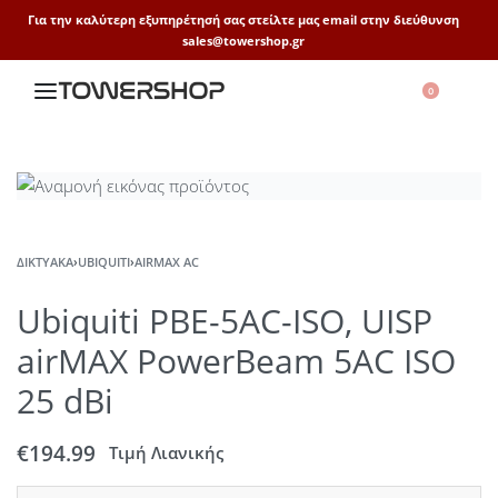
Για την καλύτερη εξυπηρέτησή σας στείλτε μας email στην διεύθυνση
sales@towershop.gr
0
ΔΙΚΤΥΑΚΆ
›
UBIQUITI
›
AIRMAX AC
Ubiquiti PBE-5AC-ISO, UISP
airMAX PowerBeam 5AC ISO
25 dBi
€
194.99
Τιμή Λιανικής