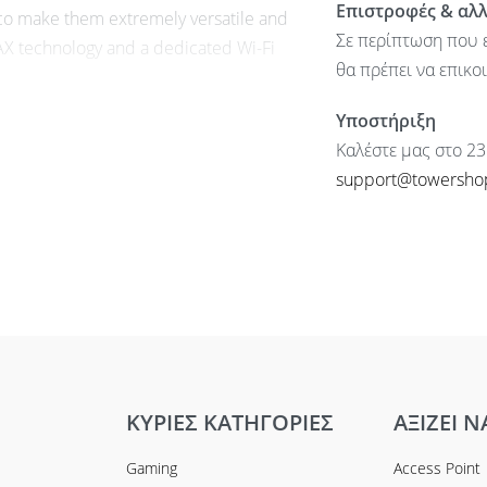
Επιστροφές & αλ
oco make them extremely versatile and
Σε περίπτωση που ε
AX technology and a dedicated Wi-Fi
θα πρέπει να επικο
Υποστήριξη
Καλέστε μας στο 23
support@towersho
ΚΥΡΙΕΣ ΚΑΤΗΓΟΡΙΕΣ
ΑΞΙΖΕΙ Ν
Gaming
Access Point