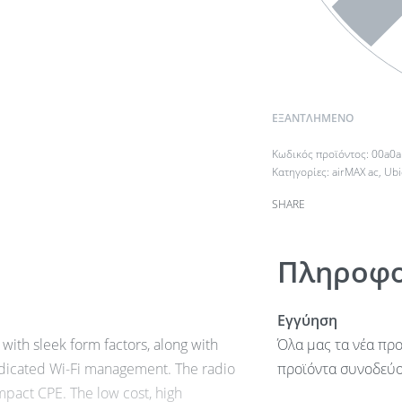
ΕΞΑΝΤΛΗΜΈΝΟ
00a0
Κατηγορίες:
airMAX ac
,
Ubi
SHARE
Πληροφο
Εγγύηση
with sleek form factors, along with
Όλα μας τα νέα προ
dicated Wi-Fi management. The radio
προϊόντα συνοδεύον
pact CPE. The low cost, high