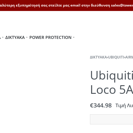
καλύτερη εξυπηρέτησή σας στείλτε μας email στην διεύθυνση sales@tower
Ά
ΔΙΚΤΥΑΚΆ
POWER PROTECTION
ΔΙΚΤΥΑΚΆ
›
UBIQUITI
›
AIR
Ubiquit
Loco 5A
€
344.98
Τιμή Λι