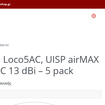
shop.gr
0
MAX AC
i Loco5AC, UISP airMAX
C 13 dBi – 5 pack
ανικής