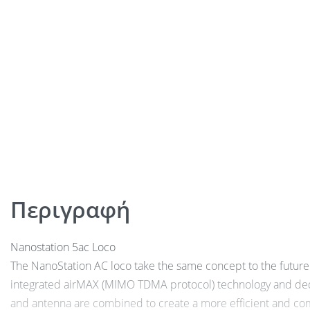
Περιγραφή
Nanostation 5ac Loco
The NanoStation AC loco take the same concept to the future 
integrated airMAX (MIMO TDMA protocol) technology and de
and antenna are combined to create a more efficient and com