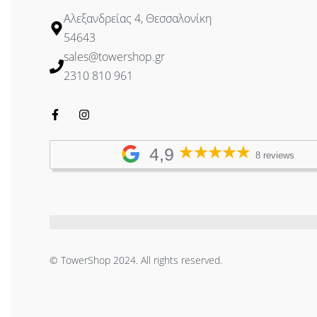
Polarization : Dual Linear
Αλεξανδρείας 4, Θεσσαλονίκη
Enclosure : Outdoor UV Stabilized Plastic
54643
LEDs : (1) Power
sales@towershop.gr
Mounting : Pole-Mount (Kit Included)
2310 810 961
Operating Temperature : -40 to 70° C (-40 to 158° F)
Operating Humidity : 5 to 95% Noncondensing
RoHS Compliance : Yes
ESD/EMP Protection : ±24kV Contact/Air
4,9
8 reviews
Shock & Vibration : ETSI300-019-1.4
Certifications : CE, FCC, IC
© TowerShop 2024. All rights reserved.