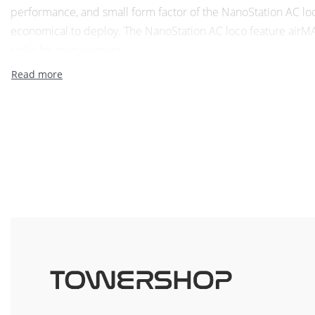
performance, and small form factor of the NanoStation AC l
economical to deploy. The NanoStation AC loco feature airM
radio for management.
Dimensions : 179 x 78 x 59 mm
Weight : 180 g
Power Supply : 24V, 0.5A Gigabit PoE Supply (not included)
Max. Power Consumption : 8.5W
Power Method : Passive PoE (Pairs 4, 5+; 7, 8 Return)
Gain : 13 dBi
Networking Interface : 10/100/1000 Mbps Ethernet Port
Channel Bandwidths : 10/20/30/40/50/60/80 MHz
Processor Specs : Atheros MIPS 74Kc, 560 MHz
Memory : 64 MB DDR2
Cross-pol Isolation : 20 dB Minimum
Max. VSWR : 1.8:1
Beamwidth : 45° (H-pol) / 45° (V-pol) / 45° (Elevation)