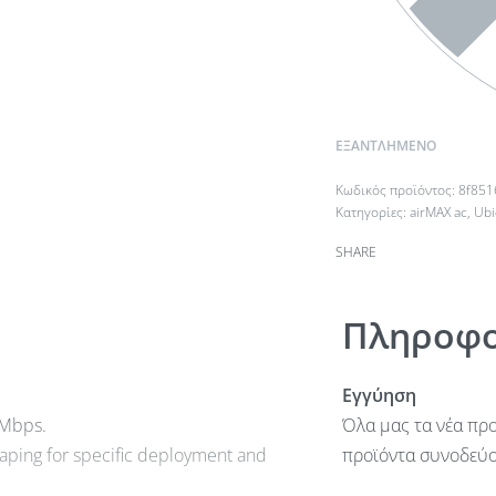
ΕΞΑΝΤΛΗΜΈΝΟ
8f851
Κατηγορίες:
airMAX ac
,
Ubi
SHARE
Πληροφο
Εγγύηση
 Mbps.
Όλα μας τα νέα προ
aping for specific deployment and
προϊόντα συνοδεύον