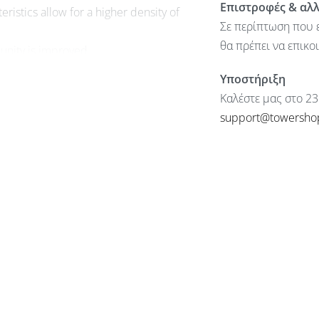
Επιστροφές & αλ
istics allow for a higher density of
Σε περίπτωση που ε
θα πρέπει να επικο
munity is improved.
Υποστήριξη
Καλέστε μας στο 23
support@towersho