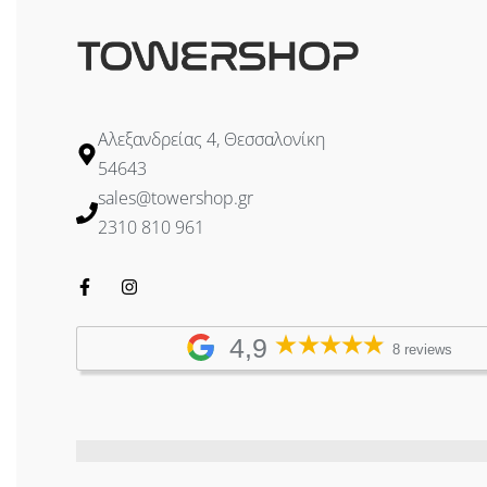
Wireless frequency : 5 GHz
Transmission speed – WiFi 5GHz : 866
WiFi standards : airMAX ac
Tx power 5GHz : 25 dBm
Security : WPA2 AES
Αλεξανδρείας 4, Θεσσαλονίκη
5GHz MIMO : 2 x 2
54643
Type of antenna : Detachable
sales@towershop.gr
Detachable antennas : 1
2310 810 961
Antenna gain : 14 dBi
4,9
8 reviews