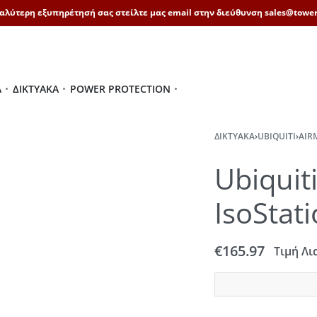
καλύτερη εξυπηρέτησή σας στείλτε μας email στην διεύθυνση sales@tower
Ά
ΔΙΚΤΥΑΚΆ
POWER PROTECTION
ΔΙΚΤΥΑΚΆ
›
UBIQUITI
›
AIR
Ubiquit
IsoStat
€
165.97
Τιμή Λι