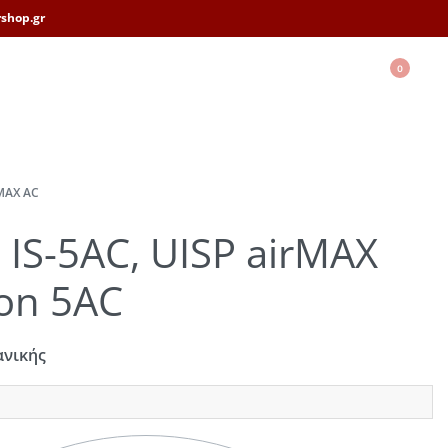
shop.gr
0
MAX AC
i IS-5AC, UISP airMAX
ion 5AC
ανικής