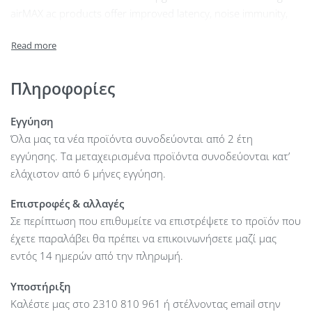
airMAX ac products offer improved latency, noise immunity,
scalability and significantly increased throughput
performance.
The custom silicon provides hardware acceleration capabilities
to the airMAX scheduler, to support the high data rates and
Πληροφορίες
dense modulation used in airMAX ac technology.
The innovative airMAX ac antennas feature significant
Εγγύηση
advances in beam and energy isolation performance for
Όλα μας τα νέα προϊόντα συνοδεύονται από 2 έτη
increased capacity of airMAX networks.
εγγύησης. Τα μεταχειρισμένα προϊόντα συνοδεύονται κατ’
ελάχιστον από 6 μήνες εγγύηση.
RF connectors : (2) RSMA female
LAN speed : (1) 10/100/1000Mbps
Επιστροφές & αλλαγές
Gigabit LAN : Yes
Σε περίπτωση που επιθυμείτε να επιστρέψετε το προϊόν που
RAM memory size : 128 MB
έχετε παραλάβει θα πρέπει να επικοινωνήσετε μαζί μας
CPU : Atheros MIPS 74KC
εντός 14 ημερών από την πληρωμή.
CPU frequency : 720 MHz
Υποστήριξη
Purpose : Outdoor
Καλέστε μας στο 2310 810 961 ή στέλνοντας email στην
Buttons : Reset