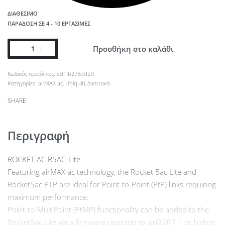
ΔΙΑΘΈΣΙΜΟ
ΠΑΡΆΔΟΣΗ ΣΕ 4 - 10 ΕΡΓΆΣΙΜΕΣ
Προσθήκη στο καλάθι
ed1fb275ddb0
Κατηγορίες:
airMAX ac
,
Ubiquiti
,
Δικτυακά
SHARE
Περιγραφή
ROCKET AC R5AC-Lite
Featuring airMAX ac technology, the Rocket 5ac Lite and
Rocket5ac PTP are ideal for Point-to-Point (PtP) links requiring
maximum performance.
Point-to-MultiPoint (PtMP) functionality can be added to the
Rocket5ac Lite via a firmware upgrade to airOS®7.1 or higher.