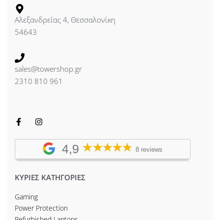
5GHz MIMO : 2 x 2
Αλεξανδρείας 4, Θεσσαλονίκη
Type of antenna : Detachable
54643
Detachable antennas : 2
sales@towershop.gr
2310 810 961
4,9
8 reviews
ΚΥΡΙΕΣ ΚΑΤΗΓΟΡΙΕΣ
Gaming
Power Protection
Refurbished Laptops