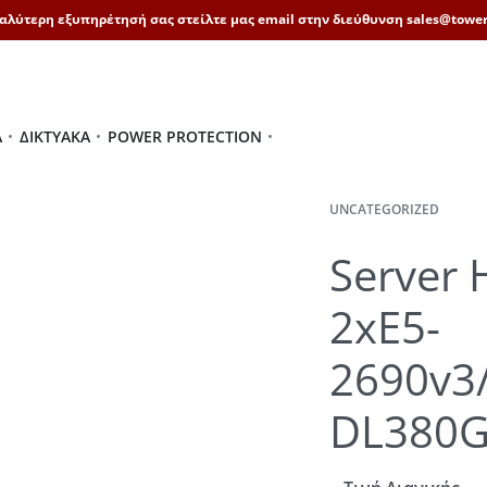
καλύτερη εξυπηρέτησή σας στείλτε μας email στην διεύθυνση sales@tower
Ά
ΔΙΚΤΥΑΚΆ
POWER PROTECTION
UNCATEGORIZED
Server 
2xE5-
2690v3
DL380G