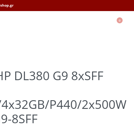
shop.gr
0
HP DL380 G9 8xSFF
/4x32GB/P440/2x500W
9-8SFF