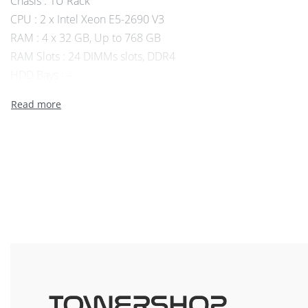
Chasis : 1U Rack
CPU : 2 x Intel Xeon E5-2690 V3
RAM : 4 x 32 GB, Up to 768 GB
RAM Slots : 24 DIMMs slots, DDR4
HDD Bays : –
Internal Storage (max) : 8 SFF HDD Bays
On board network : 4 x 1 GbE Network
Internal Raid Controllers : P440
PCI Slots : 2 PCIe Standard
USB: 1 front, 2 internal, 2 rear
PSU: 2 x 500 W