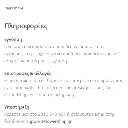
HDD Bays : –
Internal Storage (max) : 8 SFF HDD Bays
On board network : 4 x 1 GbE Network
Internal Raid Controllers : P440
Πληροφορίες
PCI Slots : 2 PCIe Standard
USB: 1 front, 2 internal, 2 rear
Εγγύηση
PSU: 2 x 500 W
Όλα μας τα νέα προϊόντα συνοδεύονται από 2 έτη
εγγύησης. Τα μεταχειρισμένα προϊόντα συνοδεύονται κατ’
ελάχιστον από 6 μήνες εγγύηση.
Επιστροφές & αλλαγές
Σε περίπτωση που επιθυμείτε να επιστρέψετε το προϊόν που
έχετε παραλάβει θα πρέπει να επικοινωνήσετε μαζί μας
εντός 14 ημερών από την πληρωμή.
Υποστήριξη
Καλέστε μας στο 2310 810 961 ή στέλνοντας email στην
διεύθυνση
support@towershop.gr