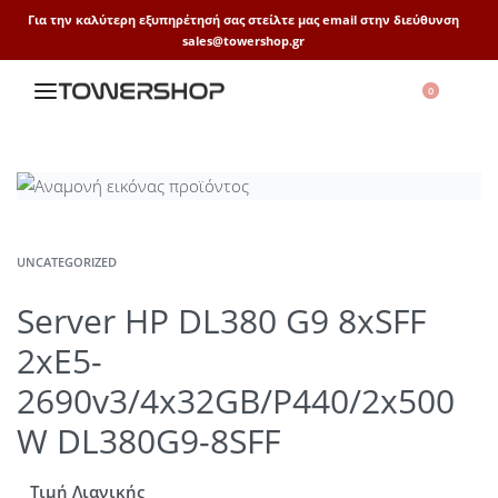
Για την καλύτερη εξυπηρέτησή σας στείλτε μας email στην διεύθυνση
sales@towershop.gr
0
UNCATEGORIZED
Server HP DL380 G9 8xSFF
2xE5-
2690v3/4x32GB/P440/2x500
W DL380G9-8SFF
Τιμή Λιανικής