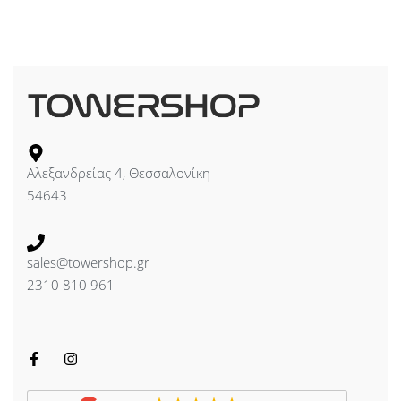
Αλεξανδρείας 4, Θεσσαλονίκη
54643
sales@towershop.gr
2310 810 961