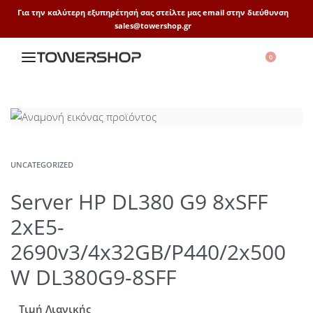
Για την καλύτερη εξυπηρέτησή σας στείλτε μας email στην διεύθυνση
sales@towershop.gr
0
UNCATEGORIZED
Server HP DL380 G9 8xSFF
2xE5-
2690v3/4x32GB/P440/2x500
W DL380G9-8SFF
Τιμή Λιανικής