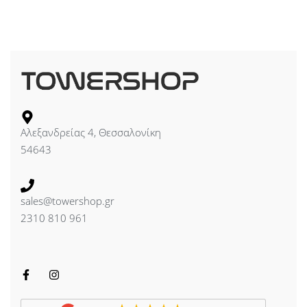
Αλεξανδρείας 4, Θεσσαλονίκη
54643
sales@towershop.gr
2310 810 961