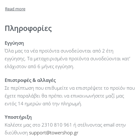
HDD Bays : –
Internal Storage (max) : 8 SFF HDD Bays
On board network : 4 x 1 GbE Network
Internal Raid Controllers : P440
Πληροφορίες
PCI Slots : 2 PCIe Standard
USB: 1 front, 2 internal, 2 rear
Εγγύηση
PSU: 2 x 500 W
Όλα μας τα νέα προϊόντα συνοδεύονται από 2 έτη
εγγύησης. Τα μεταχειρισμένα προϊόντα συνοδεύονται κατ’
ελάχιστον από 6 μήνες εγγύηση.
Επιστροφές & αλλαγές
Σε περίπτωση που επιθυμείτε να επιστρέψετε το προϊόν που
έχετε παραλάβει θα πρέπει να επικοινωνήσετε μαζί μας
εντός 14 ημερών από την πληρωμή.
Υποστήριξη
Καλέστε μας στο 2310 810 961 ή στέλνοντας email στην
διεύθυνση
support@towershop.gr