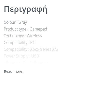
Περιγραφή
Colour : Gray
Product type : Gamepad
Technology : Wireless
Compatibility : PC
Compatibility : Xbox Series X/S
Power Supply : USB
Vibration : Dual Vibration
Max. Range (m) : 10
Connectors : 1 x USB type C