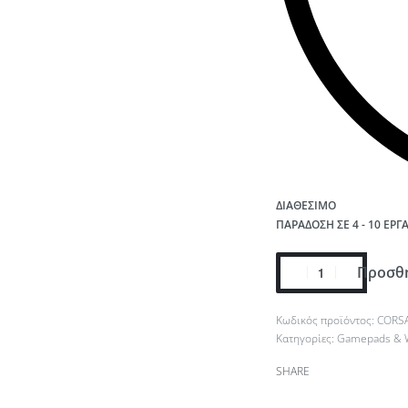
ΔΙΑΘΈΣΙΜΟ
ΠΑΡΆΔΟΣΗ ΣΕ 4 - 10 ΕΡΓ
Προσθή
CORSA
Κατηγορίες:
Gamepads & 
SHARE