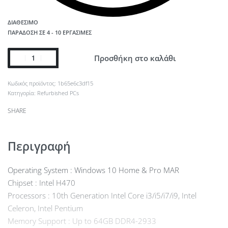
ΔΙΑΘΈΣΙΜΟ
ΠΑΡΆΔΟΣΗ ΣΕ 4 - 10 ΕΡΓΆΣΙΜΕΣ
Προσθήκη στο καλάθι
1b65e6c3df15
Κατηγορία:
Refurbished PCs
SHARE
Περιγραφή
Operating System : Windows 10 Home & Pro MAR
Chipset : Intel H470
Processors : 10th Generation Intel Core i3/i5/i7/i9, Intel
Celeron, Intel Pentium
Memory Support : Up to 64GB DDR4-2933