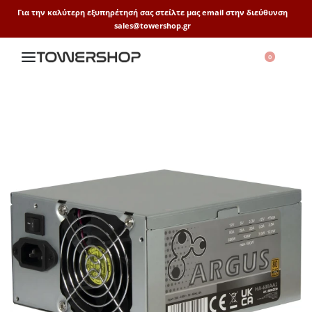
Για την καλύτερη εξυπηρέτησή σας στείλτε μας email στην διεύθυνση
sales@towershop.gr
0