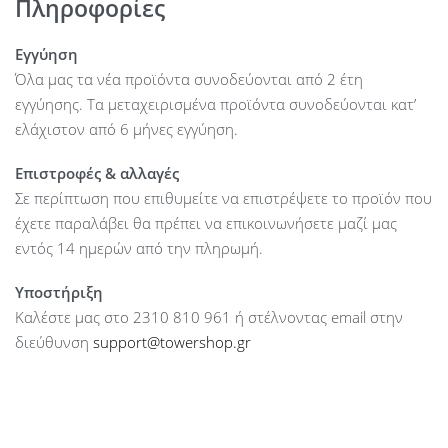
Πληροφορίες
Modular : No
PFC : Active PFC
Εγγύηση
Fan Size : 80 mm
Όλα μας τα νέα προϊόντα συνοδεύονται από 2 έτη
Dimension : 160 x 150 x 86
εγγύησης. Τα μεταχειρισμένα προϊόντα συνοδεύονται κατ’
ελάχιστον από 6 μήνες εγγύηση.
Επιστροφές & αλλαγές
Σε περίπτωση που επιθυμείτε να επιστρέψετε το προϊόν που
έχετε παραλάβει θα πρέπει να επικοινωνήσετε μαζί μας
εντός 14 ημερών από την πληρωμή.
Υποστήριξη
Καλέστε μας στο 2310 810 961 ή στέλνοντας email στην
διεύθυνση
support@towershop.gr