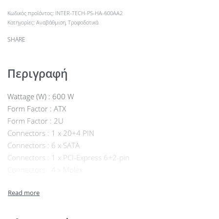
INTER-TECH-PS-HA-600AA2
Κατηγορίες:
Αναβάθμιση
,
Τροφοδοτικά
SHARE
Περιγραφή
Wattage (W) : 600 W
Form Factor : ATX
Form Factor : 2U
Connectors : 1 x 20+4 PIN
Connectors : 6 x SATA
Connectors : 1 x PCI-Express 6+2-pin
Connectors : 4 x Molex
Connectors : 2 x 4+4-pin ATX/EPS
Connectors : 1 x Floppy
Efficiency : 92 %
Sertificate : 80 PLUS® Gold