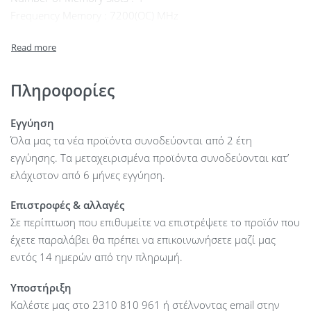
Frequency Memory : 7200(OC) MHz
Support Dualchannel : Yes
Integrated Audio : Realtek ALC897 7.1 Surround Sound High
Definition Audio CODEC
Integrated LAN : 2.5 Gigabit LAN 10/100/1000/2500 Mb/s
Πληροφορίες
(Dragon RTL8125BG)
Integrated Wi-Fi : No
Εγγύηση
PCI-E x16 : 1 x PCIe 4.0 x16
Όλα μας τα νέα προϊόντα συνοδεύονται από 2 έτη
PCI-E x1 : 2
εγγύησης. Τα μεταχειρισμένα προϊόντα συνοδεύονται κατ’
Interface Serial ATA : 4 x SATA3 6.0 Gb/s
ελάχιστον από 6 μήνες εγγύηση.
M2 socket : 1 x Hyper M.2 Socket (M2_1, Key M), supports
Επιστροφές & αλλαγές
type 2260/2280 PCIe Gen4x4
Σε περίπτωση που επιθυμείτε να επιστρέψετε το προϊόν που
M2 socket : 1 x Blazing M.2 Socket (M2_1, Key M), supports
έχετε παραλάβει θα πρέπει να επικοινωνήσετε μαζί μας
type 2280 PCIe Gen5x4 (128 Gb/s)
εντός 14 ημερών από την πληρωμή.
Raid support : 0,1,10
Power Connector : 1 x 24 pin ATX Power Connector (Hi-
Υποστήριξη
Density Power Connector)
Καλέστε μας στο 2310 810 961 ή στέλνοντας email στην
Power Connector : 1 x 8 pin 12V Power Connector (Hi-Density