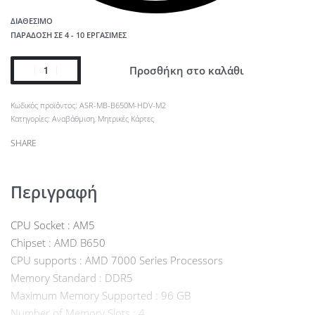
ΔΙΑΘΈΣΙΜΟ
ΠΑΡΆΔΟΣΗ ΣΕ 4 - 10 ΕΡΓΆΣΙΜΕΣ
Προσθήκη στο καλάθι
ASR-MB-B650M-HDV-M2
Κατηγορίες:
Αναβάθμιση
,
Μητρικές Κάρτες
SHARE
Περιγραφή
CPU Socket : AM5
Chipset : AMD B650
CPU supports : AMD 7000 Series Processors
Memory Standard : DDR5
Maximum Memory Supported : 96 GB
Number of Memory Slots : 4