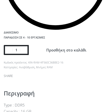
ΔΙΑΘΈΣΙΜΟ
ΠΑΡΆΔΟΣΗ ΣΕ 4 - 10 ΕΡΓΆΣΙΜΕΣ
Προσθήκη στο καλάθι
KIN-RAM-KF560C36BBE2-16
Κατηγορίες:
Αναβάθμιση
,
Μνήμες RAM
SHARE
Περιγραφή
Type : DDR5
Capacity : 16 GB