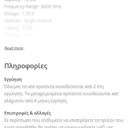
Frequency Range : 6000 MHz
Voltage : 1.35 V
Modules : Single channel
Latency : CL36
Radiator : Yes
LED light : No
Other : unbuffered non-ECC
Πληροφορίες
Εγγύηση
Όλα μας τα νέα προϊόντα συνοδεύονται από 2 έτη
εγγύησης. Τα μεταχειρισμένα προϊόντα συνοδεύονται κατ’
ελάχιστον από 6 μήνες εγγύηση.
Επιστροφές & αλλαγές
Σε περίπτωση που επιθυμείτε να επιστρέψετε το προϊόν που
έχετε παραλάβει θα πρέπει να επικοινωνήσετε μαζί μας