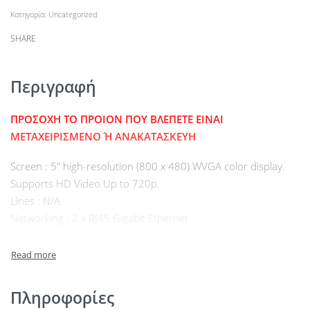
Κατηγορία:
Uncategorized
SHARE
Περιγραφή
ΠΡΟΣΟΧΗ ΤΟ ΠΡΟΙΟΝ ΠΟΥ ΒΛΕΠΕΤΕ ΕΙΝΑΙ
ΜΕΤΑΧΕΙΡΙΣΜΕΝΟ Ή ΑΝΑΚΑΤΑΣΚΕΥΗ
Screen : 5″ high-resolution (800 x 480) WVGA color display.
Supports HD Video Up to 720p.
Lines : N/A
Networking : 2 x RJ45 Gigabit Ethernet
Voice Codecs : G.711 a-law and mu-law, G.722, G.729a,
Internet Low Bitrate Codec (iLBC), and Internet Speech Audio
Codec (iSAC)
Network Features : Session Initiation Protocol (SIP) for
Πληροφορίες
signaling, Session Description Protocol (SDP), IPv4 and IPv6,