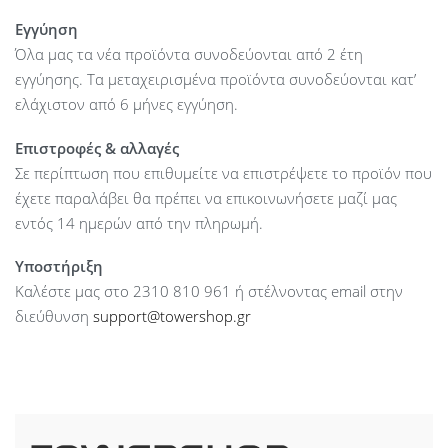
UDP, GARP, LLDP-MED
Εγγύηση
Signaling protocol support : Skinny Client Control Protocol
Όλα μας τα νέα προϊόντα συνοδεύονται από 2 έτη
(SCCP) and Session Initiation Protocol (SIP) with Cisco call
εγγύησης. Τα μεταχειρισμένα προϊόντα συνοδεύονται κατ’
control
ελάχιστον από 6 μήνες εγγύηση.
Power Supply : N/A
Dimensions : 228.8 x 257.3 x 98.4 mm
Επιστροφές & αλλαγές
Weight : 1.35 kg
Σε περίπτωση που επιθυμείτε να επιστρέψετε το προϊόν που
έχετε παραλάβει θα πρέπει να επικοινωνήσετε μαζί μας
εντός 14 ημερών από την πληρωμή.
Υποστήριξη
Καλέστε μας στο 2310 810 961 ή στέλνοντας email στην
διεύθυνση
support@towershop.gr