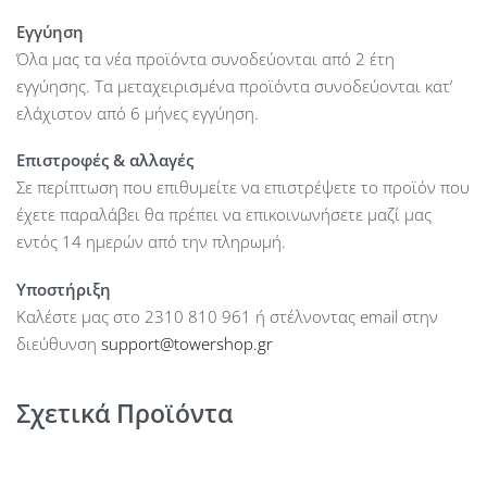
UDP, GARP, LLDP-MED
Εγγύηση
Signaling protocol support : Skinny Client Control Protocol
Όλα μας τα νέα προϊόντα συνοδεύονται από 2 έτη
(SCCP) and Session Initiation Protocol (SIP) with Cisco call
εγγύησης. Τα μεταχειρισμένα προϊόντα συνοδεύονται κατ’
control
ελάχιστον από 6 μήνες εγγύηση.
Power Supply : N/A
Dimensions : 228.8 x 257.3 x 98.4 mm
Επιστροφές & αλλαγές
Weight : 1.35 kg
Σε περίπτωση που επιθυμείτε να επιστρέψετε το προϊόν που
έχετε παραλάβει θα πρέπει να επικοινωνήσετε μαζί μας
εντός 14 ημερών από την πληρωμή.
Υποστήριξη
Καλέστε μας στο 2310 810 961 ή στέλνοντας email στην
διεύθυνση
support@towershop.gr
Σχετικά Προϊόντα