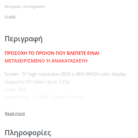
Κατηγορία:
Uncategorized
SHARE
Περιγραφή
ΠΡΟΣΟΧΗ ΤΟ ΠΡΟΙΟΝ ΠΟΥ ΒΛΕΠΕΤΕ ΕΙΝΑΙ
ΜΕΤΑΧΕΙΡΙΣΜΕΝΟ Ή ΑΝΑΚΑΤΑΣΚΕΥΗ
Screen : 5″ high-resolution (800 x 480) WVGA color display.
Supports HD Video Up to 720p.
Lines : N/A
Networking : 2 x RJ45 Gigabit Ethernet
Voice Codecs : G.711 a-law and mu-law, G.722, G.729a,
Internet Low Bitrate Codec (iLBC), and Internet Speech Audio
Codec (iSAC)
Network Features : Session Initiation Protocol (SIP) for
Πληροφορίες
signaling, Session Description Protocol (SDP), IPv4 and IPv6,