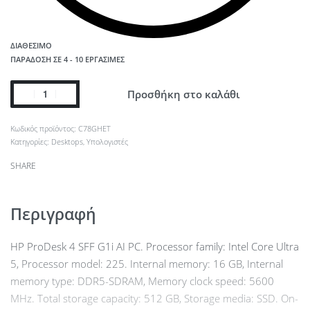
ΔΙΑΘΈΣΙΜΟ
ΠΑΡΆΔΟΣΗ ΣΕ 4 - 10 ΕΡΓΆΣΙΜΕΣ
Προσθήκη στο καλάθι
C78GHET
Κατηγορίες:
Desktops
,
Υπολογιστές
SHARE
Περιγραφή
HP ProDesk 4 SFF G1i AI PC. Processor family: Intel Core Ultra
5, Processor model: 225. Internal memory: 16 GB, Internal
memory type: DDR5-SDRAM, Memory clock speed: 5600
MHz. Total storage capacity: 512 GB, Storage media: SSD. On-