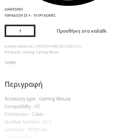
ΔΙΑΘΈΣΙΜΟ
ΠΑΡΆΔΟΣΗ ΣΕ 4 - 10 ΕΡΓΆΣΙΜΕΣ
Προσθήκη στο καλάθι
LOGITECH-MOUSE-G102-LS-LL
Κατηγορίες:
Gaming
,
Gaming Mouse
SHARE
Περιγραφή
Accessory type : Gaming Mouse
Compatibility : PC
Connection : Cable
Number buttons : 5+1
Sensitivity : 8000 dpi
Colour : Lilac