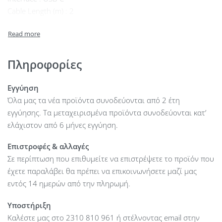
Cable Length (m) : 2
Frequency Range (Headphone) : 20Hz – 20 000kHz
Impedance (Headphone) (Ω) : 36
Speaker Diameter (mm) : 32 mm
Microphone : Yes
Πληροφορίες
Application : Gaming
Compatibility : PC
Εγγύηση
Compatibility : MAC
Όλα μας τα νέα προϊόντα συνοδεύονται από 2 έτη
Compatibility : PlayStation® 4
εγγύησης. Τα μεταχειρισμένα προϊόντα συνοδεύονται κατ’
Compatibility : PlayStation® 5
ελάχιστον από 6 μήνες εγγύηση.
Colour : Black
Επιστροφές & αλλαγές
Other : Sensitivity: 87.5 dB
Σε περίπτωση που επιθυμείτε να επιστρέψετε το προϊόν που
έχετε παραλάβει θα πρέπει να επικοινωνήσετε μαζί μας
εντός 14 ημερών από την πληρωμή.
Υποστήριξη
Καλέστε μας στο 2310 810 961 ή στέλνοντας email στην