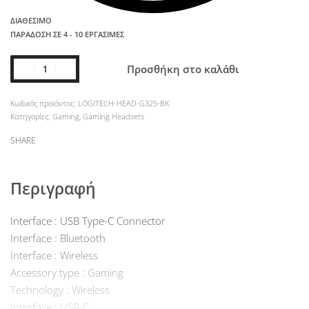
ΔΙΑΘΈΣΙΜΟ
ΠΑΡΆΔΟΣΗ ΣΕ 4 - 10 ΕΡΓΆΣΙΜΕΣ
Προσθήκη στο καλάθι
LOGITECH-HEAD-G325-BK
Κατηγορίες:
Gaming
,
Gaming Headsets
SHARE
Περιγραφή
Interface : USB Type-C Connector
Interface : Bluetooth
Interface : Wireless
Accessory type : Gaming
Technology : Wireless
Interface : USB-C