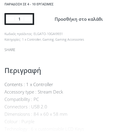
ΠΑΡΆΔΟΣΗ ΣΕ 4 - 10 ΕΡΓΆΣΙΜΕΣ
Προσθήκη στο καλάθι
ELGATO-10GAI9931
Κατηγορίες:
1 x Controller
,
Gaming
,
Gaming Accessories
SHARE
Περιγραφή
Contents : 1 x Controller
Accessory type : Stream Deck
Compatibility : PC
Connectors : USB 2.0
Dimensiosns : 84 x 60 x 58 mm
Colour : Purple
Technology : 6 x customizable LCD Keys