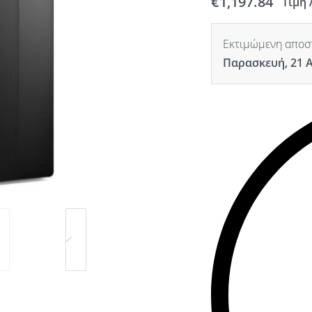
€
1,197.84
Τιμή 
Εκτιμώμενη αποστ
Παρασκευή, 21 