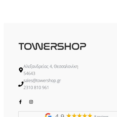
Αλεξανδρείας 4, Θεσσαλονίκη
54643
sales@towershop.gr
2310 810 961
4,9
8 reviews