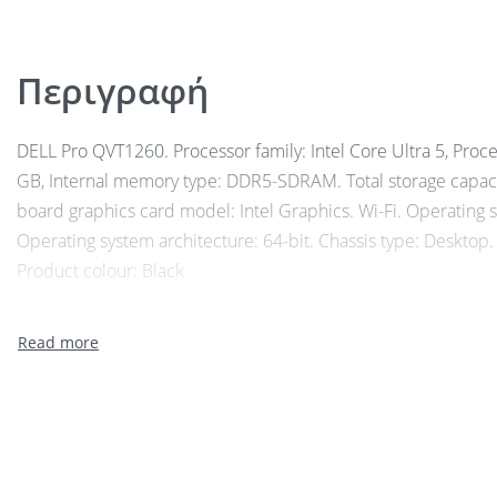
Περιγραφή
DELL Pro QVT1260. Processor family: Intel Core Ultra 5, Proc
GB, Internal memory type: DDR5-SDRAM. Total storage capaci
board graphics card model: Intel Graphics. Wi-Fi. Operating 
Operating system architecture: 64-bit. Chassis type: Desktop.
Product colour: Black