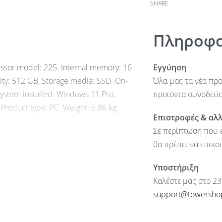
SHARE
Πληροφο
essor model: 225. Internal memory: 16
Εγγύηση
ty: 512 GB, Storage media: SSD. On-
Όλα μας τα νέα προ
system installed: Windows 11 Pro,
προϊόντα συνοδεύον
 Product type: PC. Weight: 6.86 kg.
Επιστροφές & αλ
Σε περίπτωση που ε
θα πρέπει να επικο
Υποστήριξη
Καλέστε μας στο 23
support@towersho