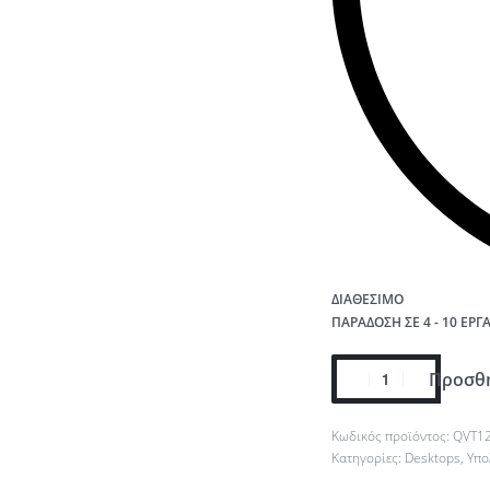
ΔΙΑΘΈΣΙΜΟ
ΠΑΡΆΔΟΣΗ ΣΕ 4 - 10 ΕΡΓ
Προσθή
QVT12
Κατηγορίες:
Desktops
,
Υπο