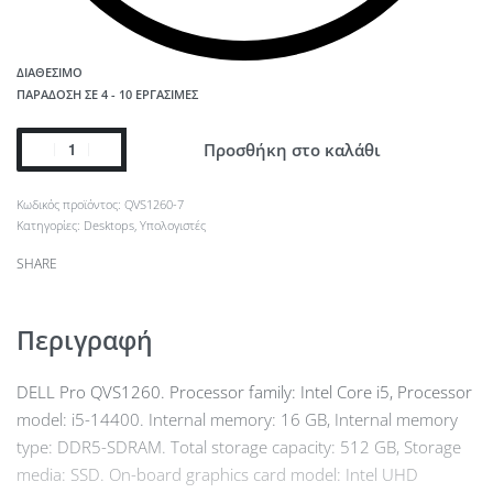
ΔΙΑΘΈΣΙΜΟ
ΠΑΡΆΔΟΣΗ ΣΕ 4 - 10 ΕΡΓΆΣΙΜΕΣ
Προσθήκη στο καλάθι
QVS1260-7
Κατηγορίες:
Desktops
,
Υπολογιστές
SHARE
Περιγραφή
DELL Pro QVS1260. Processor family: Intel Core i5, Processor
model: i5-14400. Internal memory: 16 GB, Internal memory
type: DDR5-SDRAM. Total storage capacity: 512 GB, Storage
media: SSD. On-board graphics card model: Intel UHD