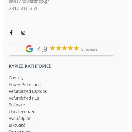
sales@towershop.gr
2310 810 961
4,9
8 reviews
ΚΥΡΙΕΣ ΚΑΤΗΓΟΡΙΕΣ
Gaming
Power Protection
Refurbished Laptops
Refurbished PCs
Software
Uncategorized
Αναβάθμιση
Δικτυακά
Εκτυπωτικά