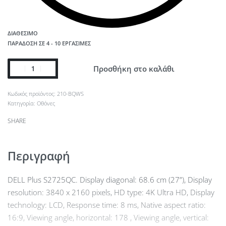
ΔΙΑΘΈΣΙΜΟ
ΠΑΡΆΔΟΣΗ ΣΕ 4 - 10 ΕΡΓΆΣΙΜΕΣ
Προσθήκη στο καλάθι
210-BQWS
Κατηγορία:
Οθόνες
SHARE
Περιγραφή
DELL Plus S2725QC. Display diagonal: 68.6 cm (27”), Display
resolution: 3840 x 2160 pixels, HD type: 4K Ultra HD, Display
technology: LCD, Response time: 8 ms, Native aspect ratio:
16:9, Viewing angle, horizontal: 178 , Viewing angle, vertical: