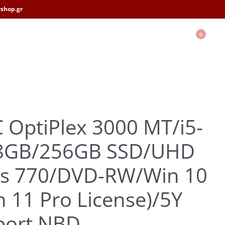
shop.gr
0
 OptiPlex 3000 MT/i5-
8GB/256GB SSD/UHD
cs 770/DVD-RW/Win 10
n 11 Pro License)/5Y
port NBD