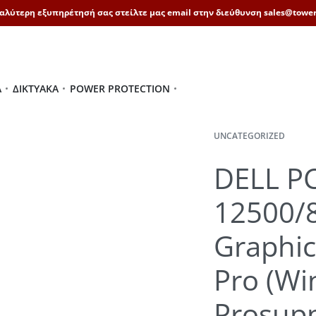
καλύτερη εξυπηρέτησή σας στείλτε μας email στην διεύθυνση sales@tower
Ά
ΔΙΚΤΥΑΚΆ
POWER PROTECTION
UNCATEGORIZED
DELL PC
12500/
Graphi
Pro (Wi
Prosup